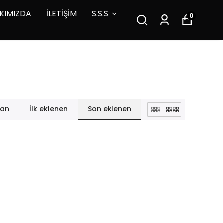
KIMIZDA
İLETİŞİM
S.S.S
0
lan
İlk eklenen
Son eklenen