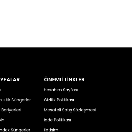
SAYFALAR
ÖNEMLİ LİNKLER
ı
Hesabım Sayfası
stik Süngerler
Gizlilik Politikası
 Bariyerleri
Mesafeli Satış Sözleşmesi
bin
İade Politikası
Bondex Süngerler
İletişim