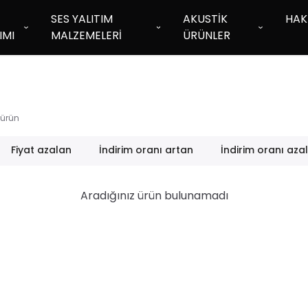
SES YALITIM
AKUSTİK
HAK
IMI
MALZEMELERİ
ÜRÜNLER
ürün
Fiyat azalan
İndirim oranı artan
İndirim oranı aza
Aradığınız ürün bulunamadı