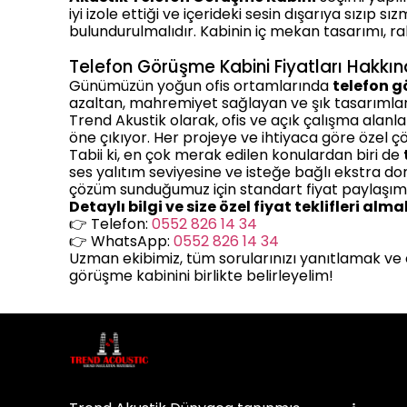
iyi izole ettiği ve içerideki sesin dışarıya sızıp
bulundurulmalıdır. Kabinin iç mekan tasarımı, ra
Telefon Görüşme Kabini Fiyatları Hakkın
Günümüzün yoğun ofis ortamlarında
telefon g
azaltan, mahremiyet sağlayan ve şık tasarımlarıyl
Trend Akustik olarak, ofis ve açık çalışma alan
öne çıkıyor. Her projeye ve ihtiyaca göre özel 
Tabii ki, en çok merak edilen konulardan biri de
ses yalıtım seviyesine ve isteğe bağlı ekstra do
çözüm sunduğumuz için standart fiyat paylaşım
Detaylı bilgi ve size özel fiyat teklifleri alm
👉 Telefon:
0552 826 14 34
👉 WhatsApp:
0552 826 14 34
Uzman ekibimiz, tüm sorularınızı yanıtlamak ve en
görüşme kabinini birlikte belirleyelim!