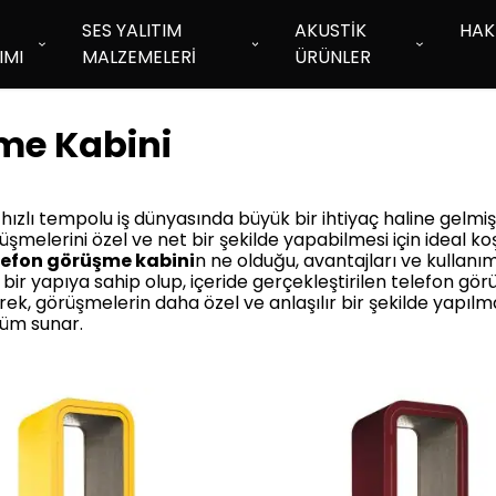
SES YALITIM
AKUSTİK
HAK
IMI
MALZEMELERİ
ÜRÜNLER
me Kabini
ızlı tempolu iş dünyasında büyük bir ihtiyaç haline gelmişti
şmelerini özel ve net bir şekilde yapabilmesi için ideal k
lefon görüşme kabini
n ne olduğu, avantajları ve kullanı
lı bir yapıya sahip olup, içeride gerçekleştirilen telefon g
ek, görüşmelerin daha özel ve anlaşılır bir şekilde yapılması
züm sunar.