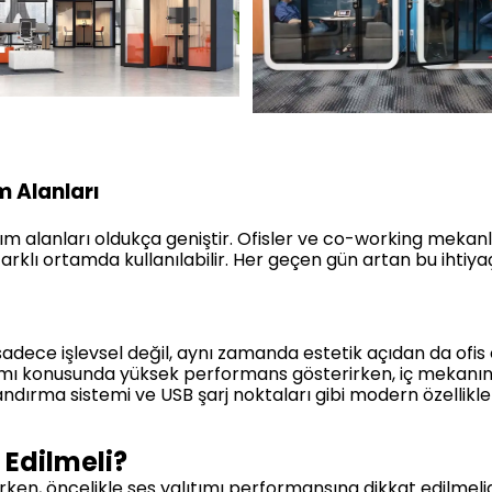
m Alanları
ım alanları oldukça geniştir. Ofisler ve co-working mekanl
farklı ortamda kullanılabilir. Her geçen gün artan bu ihtiya
 sadece işlevsel değil, aynı zamanda estetik açıdan da of
tımı konusunda yüksek performans gösterirken, iç mekanın 
ırma sistemi ve USB şarj noktaları gibi modern özellikler,
 Edilmeli?
rken, öncelikle ses yalıtımı performansına dikkat edilmelid