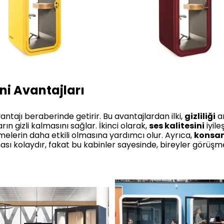
ni Avantajları
vantajı beraberinde getirir. Bu avantajlardan ilki,
gizliliği
ar
ların gizli kalmasını sağlar. İkinci olarak,
ses kalitesini
iyile
üşmelerin daha etkili olmasına yardımcı olur. Ayrıca,
konsan
ası kolaydır, fakat bu kabinler sayesinde, bireyler görüşme