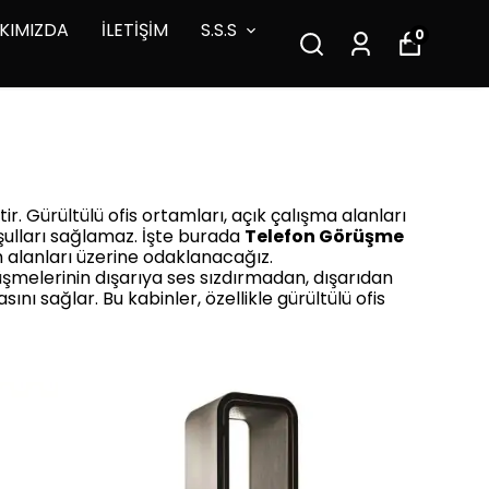
KIMIZDA
İLETİŞİM
S.S.S
0
r. Gürültülü ofis ortamları, açık çalışma alanları
oşulları sağlamaz. İşte burada
Telefon Görüşme
m alanları üzerine odaklanacağız.
örüşmelerinin dışarıya ses sızdırmadan, dışarıdan
nı sağlar. Bu kabinler, özellikle gürültülü ofis