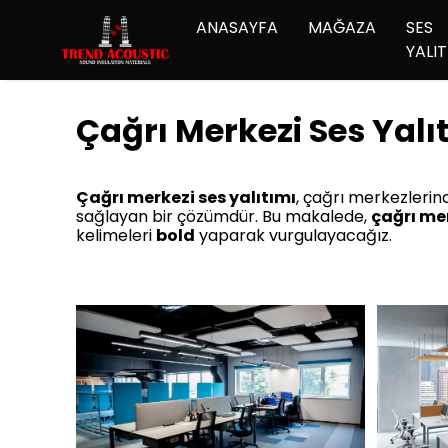
ANASAYFA
MAĞAZA
SES
YALIT
Çağrı Merkezi Ses Yalı
Çağrı merkezi ses yalıtımı
, çağrı merkezlerind
sağlayan bir çözümdür. Bu makalede,
çağrı mer
kelimeleri
bold
yaparak vurgulayacağız.