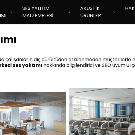
SES YALITIM
AKUSTİK
HAK
IMI
MALZEMELERİ
ÜRÜNLER
tımı
e çalışanların dış gürültüden etkilenmeden müşterilerle net 
kezi ses yalıtımı
hakkında bilgilendirici ve SEO uyumlu i