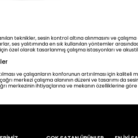
nılan teknikler, sesin kontrol altına alınmasını ve çalışma 
ar, ses yalıtımında en sık kullanılan yöntemler arasındad
in özel olarak tasarlanmış çalışma istasyonları ve akustik
ler
tılması ve çalışanların konforunun artırılması için kalitel
 çağrı merkezi çalışma alanının düzeni ve tasarımı da sesin
çağrı merkezinin ihtiyaçlarına ve mekanın özelliklerine göre ö
ERİMİZ
ÇOK SATAN ÜRÜNLER
EN İYİ 