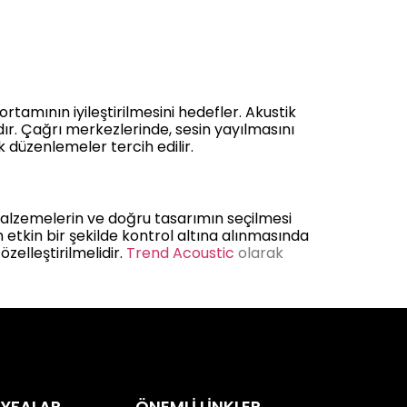
ortamının iyileştirilmesini hedefler. Akustik
ır. Çağrı merkezlerinde, sesin yayılmasını
 düzenlemeler tercih edilir.
i malzemelerin ve doğru tasarımın seçilmesi
 etkin bir şekilde kontrol altına alınmasında
zelleştirilmelidir.
Trend Acoustic
olarak
SAYFALAR
ÖNEMLİ LİNKLER