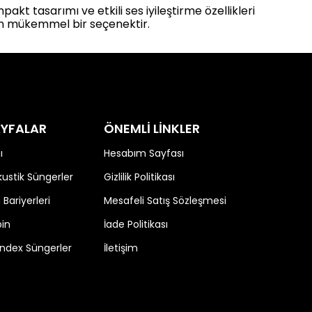
akt tasarımı ve etkili ses iyileştirme özellikleri
için mükemmel bir seçenektir.
SAYFALAR
ÖNEMLİ LİNKLER
ı
Hesabım Sayfası
stik Süngerler
Gizlilik Politikası
 Bariyerleri
Mesafeli Satış Sözleşmesi
bin
İade Politikası
Bondex Süngerler
İletişim