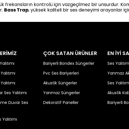
ük frekansların kontrolü için vazgeçilmez bir unsurdur. Komp
r.
Bass Trap
, yüksek kaliteli bir ses deneyimi arayanlar 
ERİMİZ
ÇOK SATAN ÜRÜNLER
EN İYİ 
Yalıtımı
Bariyerli Bondex Süngerler
Ses Yalıtım
Yalıtımı
Pvc Ses Bariyerleri
Yanmaz Aku
Yalıtımı
Akustik Süngerler
Ses Yalıtım
r Ses Yalıtımı
Yanmaz Süngerler
Akustik Ka
ölme Duvar Ses
Dekoratif Paneller
Bariyerli 
 Yalıtımı