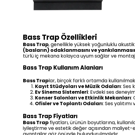
Bass Trap Özellikleri
Bass Trap
, genellikle yüksek yoğunluklu akustik
(basların) odaklanmasını ve yankılanmasın
türlü iç mekana kolayca uyum sağlar ve montajı g
Bass Trap Kullanım Alanları
Bass Trap
lar, birçok farklı ortamda kullanılmak
Kayıt Stüdyoları ve Müzik Odaları
: Ses 
Ev Sinema Sistemleri
: Evdeki ses deneyimin
Konser Salonları ve Etkinlik Mekanları
:
Ofisler ve Toplantı Odaları
: Ses yalıtımı
Bass Trap Fiyatları
Bass Trap
fiyatları, ürünün boyutlarına, kullan
iyileştirme ve estetik değer açısından maliyet-e
avantajlar göz önünde bulundurulmalıdır.