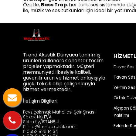
Özetle,
Bass Trap
, her türlü ses sisteminde düş
ile, müzik ve ses tutkunları için ideal bir yatırımdı
Trend Akustik Dünyaca tanınmış
HİZMETL
ürünleri kullanarak anahtar teslim
projeler yapmaktadır. Müşteri
Duvar Ses 
memnuniyeti ilkesiyle kaliteli,
Tavan Ses 
güvenilir ürün ve hizmet anlayışıyla
güçlü teknik ekip çalışanlarıyla
Zemin Ses 
hizmet vermektedir.
Ortak Duva
İletişim Bilgileri
Alçıpan B
Fevziçakmak Mahallesi Şair Şinasi
Yalıtımı
Sokak No:17/A
Sefaköy/İSTANBUL
Evlerde Ses
info@trendakustik.com
0552 826 14 34