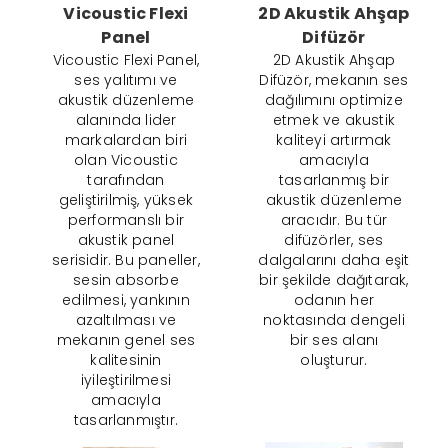
Vicoustic Flexi
2D Akustik Ahşap
Panel
Difüzör
Vicoustic Flexi Panel,
2D Akustik Ahşap
ses yalıtımı ve
Difüzör, mekanın ses
akustik düzenleme
dağılımını optimize
alanında lider
etmek ve akustik
markalardan biri
kaliteyi artırmak
olan Vicoustic
amacıyla
tarafından
tasarlanmış bir
geliştirilmiş, yüksek
akustik düzenleme
performanslı bir
aracıdır. Bu tür
akustik panel
difüzörler, ses
serisidir. Bu paneller,
dalgalarını daha eşit
sesin absorbe
bir şekilde dağıtarak,
edilmesi, yankının
odanın her
azaltılması ve
noktasında dengeli
mekanın genel ses
bir ses alanı
kalitesinin
oluşturur.
iyileştirilmesi
amacıyla
tasarlanmıştır.