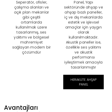
Seperatör, ofisler,
Panel, Yapı
çalışma alanları ve
sektöründe ahşap ve
açık plan mekanlar
ahşap bazlı paneller,
gibi çeşitli
iç ve dış mekanlarda
ortamlarda
estetik ve işlevsel
kullanılmak üzere
amaçlar için yaygın
tasarlanmış, ses
olarak
yalıtımı ve bölgesel
kullanılmaktadır.
mahremiyet
Akustik paneller ise,
sağlayan modern bir
özellikle ses yalıtımı
çözümdür
ve akustik
performansı
iyileştirmek amacıyla
tasarlanmıştır
HERAKLITE AHŞAP
PANEL
Avantajları