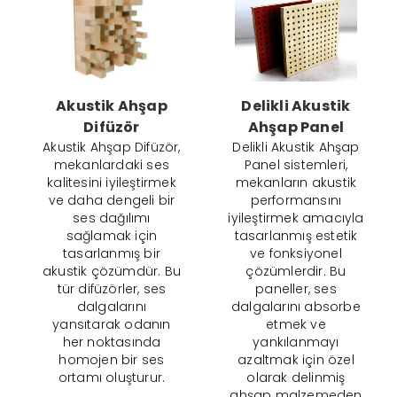
Akustik Ahşap
Delikli Akustik
Difüzör
Ahşap Panel
Akustik Ahşap Difüzör,
Delikli Akustik Ahşap
mekanlardaki ses
Panel sistemleri,
kalitesini iyileştirmek
mekanların akustik
ve daha dengeli bir
performansını
ses dağılımı
iyileştirmek amacıyla
sağlamak için
tasarlanmış estetik
tasarlanmış bir
ve fonksiyonel
akustik çözümdür. Bu
çözümlerdir. Bu
tür difüzörler, ses
paneller, ses
dalgalarını
dalgalarını absorbe
yansıtarak odanın
etmek ve
her noktasında
yankılanmayı
homojen bir ses
azaltmak için özel
ortamı oluşturur.
olarak delinmiş
ahşap malzemeden