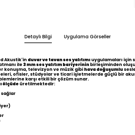
Detaylı Bilgi
Uygulama Görseller
d Akustik'in
duvar ve tavan ses yalıtımı
uygulamaları için 
atmanı ile
3 mm ses yalıtım bariyerinin
birleşiminden oluşu
r konuşma, televizyon ve müzik gibi
hava doğuşumlu
sesle
ri, ofisler, stüdyolar ve ticari işletmelerde güçlü bir aku
lemlerine karşı etkili bir çözüm sunar.
lı ölçüde
üretilmektedir:
 sağlar
iyer)
er
m