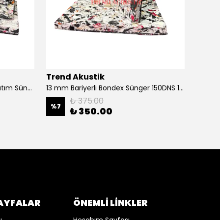
Trend Akustik
Trend
13 mm Bariyerli Bondex Ses Yalıtım Süngeri 100x50 CM
13 mm Bariyerli Bondex Sünger 150DNS 100x100 cm (TSE Belgeli Pro)
₺ 375.00
%
7
%
5
₺ 350.00
SAYFALAR
ÖNEMLİ LİNKLER