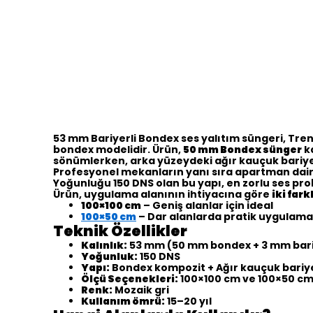
53 mm Bariyerli Bondex ses yalıtım süngeri, Tren
bondex modelidir. Ürün,
50 mm Bondex sünger
k
sönümlerken, arka yüzeydeki ağır kauçuk bariye
Profesyonel mekanların yanı sıra apartman dairele
Yoğunluğu 150 DNS olan bu yapı, en zorlu ses prob
Ürün, uygulama alanının ihtiyacına göre
iki fark
100×100 cm
– Geniş alanlar için ideal
100×50 cm
– Dar alanlarda pratik uygulama
Teknik Özellikler
Kalınlık:
53 mm (50 mm bondex + 3 mm bar
Yoğunluk:
150 DNS
Yapı:
Bondex kompozit + Ağır kauçuk bariy
Ölçü Seçenekleri:
100×100 cm ve 100×50 c
Renk:
Mozaik gri
Kullanım ömrü:
15–20 yıl