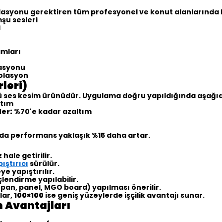
lasyonu gerektiren tüm profesyonel ve konut alanlarında ku
şu sesleri
i
amları
lasyonu
zolasyon
leri)
çlü ses kesim ürünüdür. Uygulama doğru yapıldığında aşağı
ltım
ler:
%70'e kadar azaltım
da performans yaklaşık %15 daha artar.
ale getirilir.
ıştırıcı
sürülür.
ye yapıştırılır.
çlendirme yapılabilir.
çıpan, panel, MGO board) yapılması önerilir.
lar,
100×100
ise geniş yüzeylerde işçilik avantajı sunar.
 Avantajları