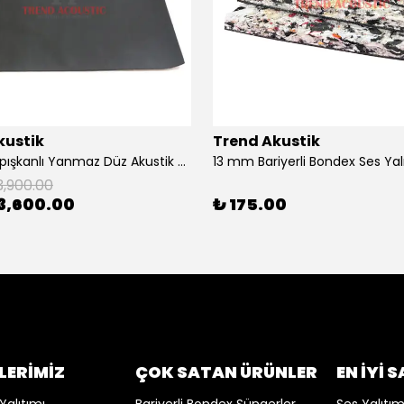
kustik
Trend Akustik
10 mm Yapışkanlı Yanmaz Düz Akustik Sünger – 20 m2 Rulo
3,900.00
3,600.00
₺ 175.00
LERİMİZ
ÇOK SATAN ÜRÜNLER
EN İYİ 