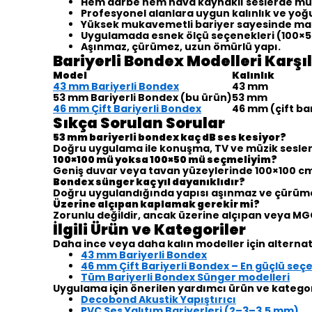
Hem darbe hem hava kaynaklı seslerde m
Profesyonel alanlara uygun kalınlık ve yoğ
Yüksek mukavemetli bariyer sayesinde m
Uygulamada esnek ölçü seçenekleri (100×50
Aşınmaz, çürümez, uzun ömürlü yapı.
Bariyerli Bondex Modelleri Karşı
Model
Kalınlık
43 mm Bariyerli Bondex
43 mm
53 mm Bariyerli Bondex (bu ürün)
53 mm
46 mm Çift Bariyerli Bondex
46 mm (çift ba
Sıkça Sorulan Sorular
53 mm bariyerli bondex kaç dB ses kesiyor?
Doğru uygulama ile konuşma, TV ve müzik sesler
100×100 mü yoksa 100×50 mü seçmeliyim?
Geniş duvar veya tavan yüzeylerinde 100×100 cm 
Bondex sünger kaç yıl dayanıklıdır?
Doğru uygulandığında yapısı aşınmaz ve çürümez
Üzerine alçıpan kaplamak gerekir mi?
Zorunlu değildir, ancak üzerine alçıpan veya M
İlgili Ürün ve Kategoriler
Daha ince veya daha kalın modeller için alternati
43 mm Bariyerli Bondex
46 mm Çift Bariyerli Bondex – En güçlü seç
Tüm Bariyerli Bondex Sünger modelleri
Uygulama için önerilen yardımcı ürün ve kategor
Decobond Akustik Yapıştırıcı
PVC Ses Yalıtım Bariyerleri (2–3–3.5 mm)