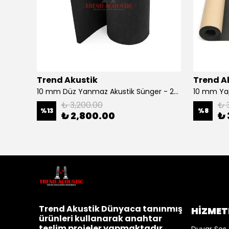
Trend Akustik
Trend A
10 mm Düz Yanmaz Akustik Sünger - 20 m2 Rulo
₺ 3,200.00
₺ 
%
13
%
8
₺ 2,800.00
₺ 
Trend Akustik Dünyaca tanınmış
HİZMET
ürünleri kullanarak anahtar
teslim projeler yapmaktadır.