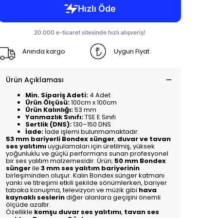
Anında kargo
Uygun Fiyat
Ürün Açıklaması
Min. Sipariş Adeti:
4 Adet
Ürün Ölçüsü:
100cm x 100cm
Ürün Kalınlığı:
53 mm
Yanmazlık Sınıfı:
TSE E Sınıfı
Sertlik (DNS):
130–150 DNS
İade:
İade işlemi bulunmamaktadır.
53 mm bariyerli Bondex sünger
,
duvar ve tavan
ses yalıtımı
uygulamaları için üretilmiş, yüksek
yoğunluklu ve güçlü performans sunan profesyonel
bir ses yalıtım malzemesidir. Ürün;
50 mm Bondex
sünger
ile
3 mm ses yalıtım bariyerinin
birleşiminden oluşur. Kalın Bondex sünger katmanı
yankı ve titreşimi etkili şekilde sönümlerken, bariyer
tabaka konuşma, televizyon ve müzik gibi
hava
kaynaklı seslerin
diğer alanlara geçişini önemli
ölçüde azaltır.
Özellikle
komşu duvar ses yalıtımı
,
tavan ses