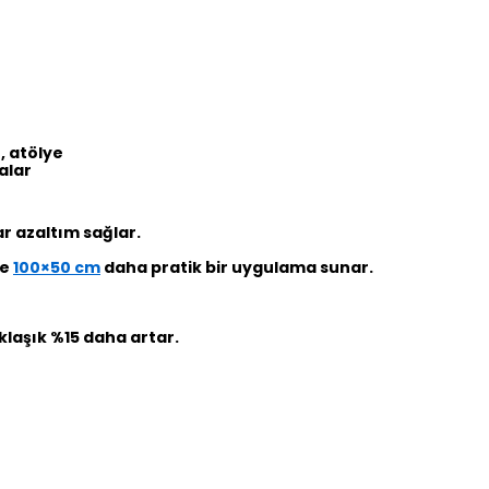
, atölye
alar
r azaltım sağlar.
de
100×50 cm
daha pratik bir uygulama sunar.
laşık %15 daha artar.