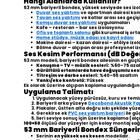
Hangi Alanlarda Kullanılır?
53 mm bariyerli bondex, yüksek seviyede ses izo
Duvar ses yalıtımı
ve apartman dairesi kom
Tavan ses yalıtımı
ve katlar arası ses geçiş
Komşu duvar ses yalıtımı
uygulamaları
Kafe – restoran – bar ses izolasyonu
Ofis ve toplantı salonu
gibi kurumsal iş ort
Home stüdyo, müzik odası ve kayıt odası
Makine dairesi – kazan dairesi – atölye izo
Bölme duvar – alçıpan arası profesyonel i
Ses Kesim Performansı (dB Değer
53 mm modeli, bariyerli bondex ailesinin en gü
Konuşma – TV – müzik sesleri:
%60–75 aza
Gürültülü ortamlarda hava doğuşumlu ses
Titreşim ve darbe sesleri:
%40–55 azaltım
Yankı/eko kontrolü:
Yüksek
Ek olarak üzerine alçıpan kaplama uygulandığın
Uygulama Talimatı
Uygulanacak yüzey pürüzsüz, kuru ve temiz h
Bariyerli arka yüzeye
Decobond Akustik Yap
Plakalar, üstten alta doğru sıkı şekilde yüze
Gerekirse ek
PVC ses yalıtım bariyeri
ile gü
İleri seviye sonuç için üzerine kaplama (al
100×50
ölçüsü dar yüzeyler için kolay montaj sağ
53 mm Bariyerli Bondex Süngerin
Serinin
en yüksek ses kesen
modelidir.