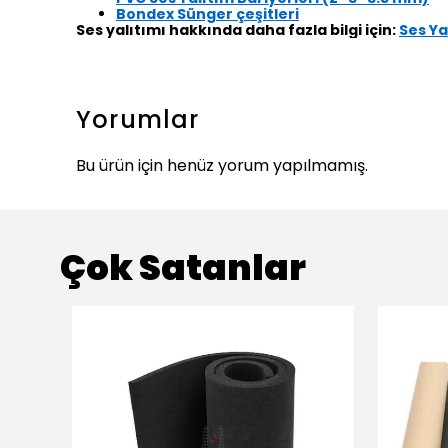
Bondex Sünger çeşitleri
Ses yalıtımı hakkında daha fazla bilgi için:
Ses Ya
Yorumlar
Bu ürün için henüz yorum yapılmamış.
Çok Satanlar