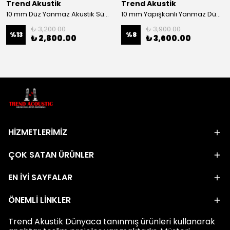
Trend Akustik
Trend Akustik
10 mm Düz Yanmaz Akustik Sünger - 20 m2 Rulo
10 mm Yapışkanlı Yanmaz Düz Akustik Sünger – 20 m2 Rulo
₺ 3,200.00
₺ 3,900.00
%
13
%
8
₺ 2,800.00
₺ 3,600.00
HİZMETLERİMİZ
ÇOK SATAN ÜRÜNLER
EN İYİ SAYFALAR
ÖNEMLİ LİNKLER
Trend Akustik Dünyaca tanınmış ürünleri kullanarak