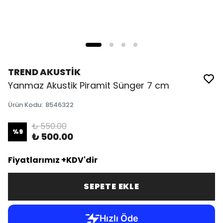
TREND AKUSTİK
Yanmaz Akustik Piramit Sünger 7 cm
Ürün Kodu
:
8546322
₺ 550.00
%
9
₺ 500.00
Fiyatlarımız +KDV'dir
SEPETE EKLE