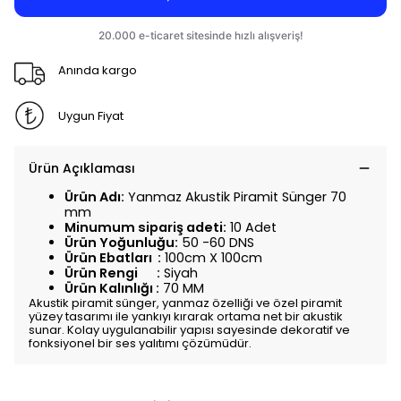
Anında kargo
Uygun Fiyat
Ürün Açıklaması
Ürün Adı:
Yanmaz Akustik Piramit Sünger 70
mm
Minumum sipariş adeti:
10 Adet
Ürün Yoğunluğu:
50 -60 DNS
Ürün Ebatları :
100cm X 100cm
Ürün Rengi :
Siyah
Ürün Kalınlığı :
70 MM
Akustik piramit sünger, yanmaz özelliği ve özel piramit
yüzey tasarımı ile yankıyı kırarak ortama net bir akustik
sunar. Kolay uygulanabilir yapısı sayesinde dekoratif ve
fonksiyonel bir ses yalıtımı çözümüdür.