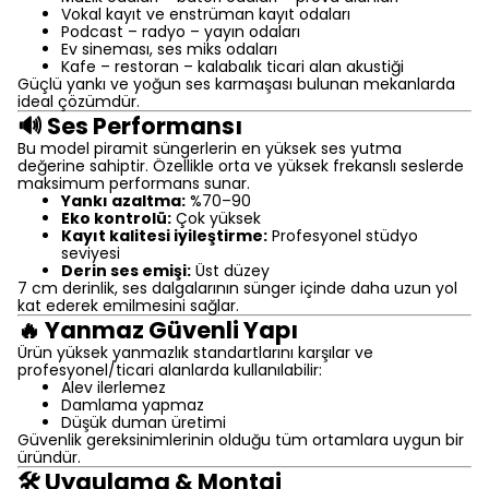
Vokal kayıt ve enstrüman kayıt odaları
Podcast – radyo – yayın odaları
Ev sineması, ses miks odaları
Kafe – restoran – kalabalık ticari alan akustiği
Güçlü yankı ve yoğun ses karmaşası bulunan mekanlarda
ideal çözümdür.
🔊 Ses Performansı
Bu model piramit süngerlerin en yüksek ses yutma
değerine sahiptir. Özellikle orta ve yüksek frekanslı seslerde
maksimum performans sunar.
Yankı azaltma:
%70–90
Eko kontrolü:
Çok yüksek
Kayıt kalitesi iyileştirme:
Profesyonel stüdyo
seviyesi
Derin ses emişi:
Üst düzey
7 cm derinlik, ses dalgalarının sünger içinde daha uzun yol
kat ederek emilmesini sağlar.
🔥 Yanmaz Güvenli Yapı
Ürün yüksek yanmazlık standartlarını karşılar ve
profesyonel/ticari alanlarda kullanılabilir:
Alev ilerlemez
Damlama yapmaz
Düşük duman üretimi
Güvenlik gereksinimlerinin olduğu tüm ortamlara uygun bir
üründür.
🛠️ Uygulama & Montaj