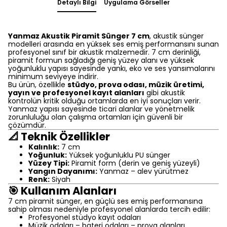
Detaylı Bilgi
Uygulama Görseller
Yanmaz Akustik Piramit Sünger 7 cm
, akustik sünger
modelleri arasında en yüksek ses emiş performansını sunan
profesyonel sınıf bir akustik malzemedir. 7 cm derinliği,
piramit formun sağladığı geniş yüzey alanı ve yüksek
yoğunluklu yapısı sayesinde yankı, eko ve ses yansımalarını
minimum seviyeye indirir.
Bu ürün, özellikle
stüdyo, prova odası, müzik üretimi,
yayın ve profesyonel kayıt alanları
gibi akustik
kontrolün kritik olduğu ortamlarda en iyi sonuçları verir.
Yanmaz yapısı sayesinde ticari alanlar ve yönetmelik
zorunluluğu olan çalışma ortamları için güvenli bir
çözümdür.
📐 Teknik Özellikler
Kalınlık:
7 cm
Yoğunluk:
Yüksek yoğunluklu PU sünger
Yüzey Tipi:
Piramit form (derin ve geniş yüzeyli)
Yangın Dayanımı:
Yanmaz – alev yürütmez
Renk:
Siyah
🎯 Kullanım Alanları
7 cm piramit sünger, en güçlü ses emiş performansına
sahip olması nedeniyle profesyonel alanlarda tercih edilir:
Profesyonel stüdyo kayıt odaları
Müzik odaları – bateri odaları – prova alanları