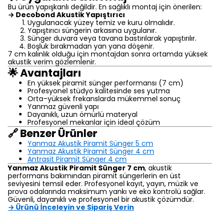
Bu ürün yapışkanlı değildir. En sağlıklı montaj için önerilen:
→ Decobond Akustik Yapıştırıcı
Uygulanacak yüzey temiz ve kuru olmalıdır.
Yapıştırıcı süngerin arkasına uygulanır.
Sünger duvara veya tavana bastırılarak yapıştırılır.
Boşluk bırakmadan yan yana döşenir.
7 cm kalınlık olduğu için montajdan sonra ortamda yüksek
akustik verim gözlemlenir.
🌟 Avantajları
En yüksek piramit sünger performansı (7 cm)
Profesyonel stüdyo kalitesinde ses yutma
Orta–yüksek frekanslarda mükemmel sonuç
Yanmaz güvenli yapı
Dayanıklı, uzun ömürlü materyal
Profesyonel mekanlar için ideal çözüm
🔗 Benzer Ürünler
Yanmaz Akustik Piramit Sünger 5 cm
Yanmaz Akustik Piramit Sünger 4 cm
Antrasit Piramit Sünger 4 cm
Yanmaz Akustik Piramit Sünger 7 cm
, akustik
performans bakımından piramit süngerlerin en üst
seviyesini temsil eder. Profesyonel kayıt, yayın, müzik ve
prova odalarında maksimum yankı ve eko kontrolü sağlar.
Güvenli, dayanıklı ve profesyonel bir akustik çözümdür.
→ Ürünü İnceleyin ve Sipariş Verin